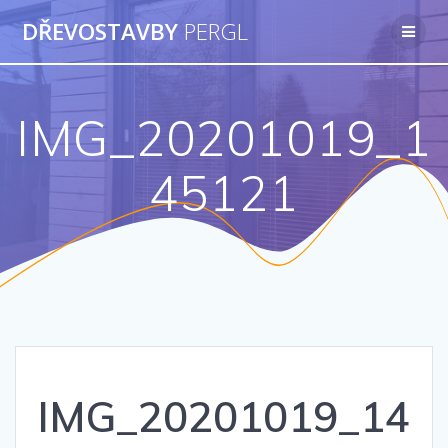
Přeskočit
DŘEVOSTAVBY
PERGL
na
obsah
IMG_20201019_1
45121
IMG_20201019_14