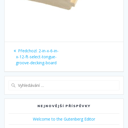
Navigace
Předchozí
Předchozí:
2-in-x-6-in-
pro
příspěvek:
x-12-ft-select-tongue-
groove-decking-board
příspěvek
Vyhledat:
NEJNOVĚJŠÍ PŘÍSPĚVKY
Welcome to the Gutenberg Editor