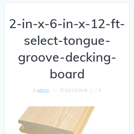
2-in-x-6-in-x-12-ft-
select-tongue-
groove-decking-
board
admin
02/12/2018
|
0